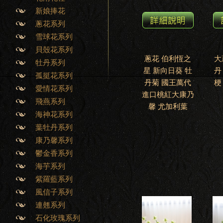
新娘捧花
蔥花系列
雪球花系列
貝殼花系列
蔥花 伯利恆之
大
牡丹系列
星 新向日葵 牡
丹
孤挺花系列
丹菊 國王萬代
梗
愛情花系列
進口桃紅大康乃
飛燕系列
馨 尤加利葉
海神花系列
葉牡丹系列
康乃馨系列
鬱金香系列
海芋系列
紫羅藍系列
風信子系列
連翹系列
石化玫瑰系列