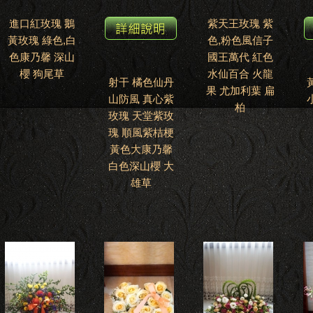
進口紅玫瑰 鵝
紫天王玫瑰 紫
黃玫瑰 綠色,白
色,粉色風信子
色康乃馨 深山
國王萬代 紅色
櫻 狗尾草
水仙百合 火龍
射干 橘色仙丹
果 尤加利葉 扁
山防風 真心紫
柏
玫瑰 天堂紫玫
瑰 順風紫桔梗
黃色大康乃馨
白色深山櫻 大
雄草