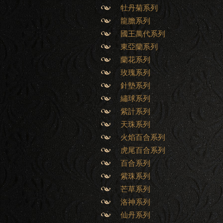
牡丹菊系列
龍膽系列
國王萬代系列
東亞蘭系列
蘭花系列
玫瑰系列
針墊系列
繡球系列
紫計系列
天珠系列
火焰百合系列
虎尾百合系列
百合系列
紫珠系列
芒草系列
洛神系列
仙丹系列