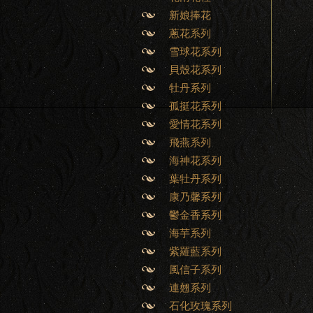
新娘捧花
蔥花系列
雪球花系列
貝殼花系列
牡丹系列
孤挺花系列
愛情花系列
飛燕系列
海神花系列
葉牡丹系列
康乃馨系列
鬱金香系列
海芋系列
紫羅藍系列
風信子系列
連翹系列
石化玫瑰系列