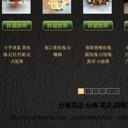
小手球葉 黃玫
進口黃玫瑰 白
翡翠香檳玫瑰
瑰 紅牡丹菊 紅
蠟梅
紫玫瑰 白玫瑰
火龍果
黃河 小綠果
1
2
3
4
下一頁
台南花店,台南 花店,花雨
堅持大部分使用新鮮進口花材，花以四面環繞方式設計，四周