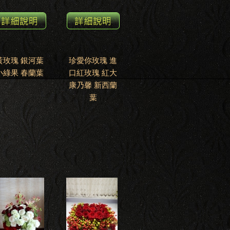
黃玫瑰 銀河葉
珍愛你玫瑰 進
小綠果 春蘭葉
口紅玫瑰 紅大
康乃馨 新西蘭
葉