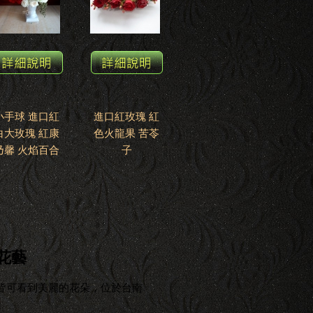
小手球 進口紅
進口紅玫瑰 紅
白大玫瑰 紅康
色火龍果 苦苓
乃馨 火焰百合
子
花藝
皆可看到美麗的花朵，位於台南