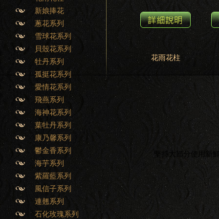
新娘捧花
蔥花系列
雪球花系列
貝殼花系列
花雨花柱
牡丹系列
孤挺花系列
愛情花系列
飛燕系列
海神花系列
葉牡丹系列
康乃馨系列
鬱金香系列
堅持大部分使用新
海芋系列
紫羅藍系列
風信子系列
連翹系列
石化玫瑰系列