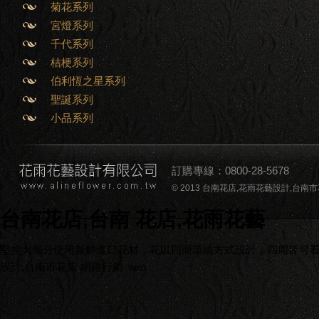
菊花系列
宮燈系列
千代系列
桔梗系列
伯利恆之星系列
聖誕系列
小品系列
訂購專線：0800-28-5678
© 2013 台南花店,花雨花藝設計,台南市花店,台南
台南花店,台南 花店,花雨花藝
堅持大部分使用新鮮進口花材，花以四面環繞方式設計，四周皆可看到
設計,台南市花店
網路行銷
seo