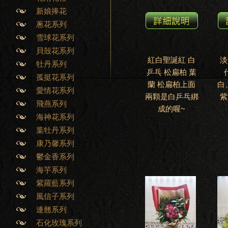
新娘捧花
蔥花系列
雪球花系列
貝殼花系列
紅白聖誕紅 白
淡
牡丹系列
乒乓 松扁柏 葉
孤挺花系列
蘭 松扁柏上面
白
愛情花系列
兩顆是白乒乓綁
紫
飛燕系列
成的喔~
海神花系列
葉牡丹系列
康乃馨系列
鬱金香系列
海芋系列
紫羅藍系列
風信子系列
連翹系列
石化玫瑰系列