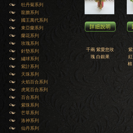
牡丹菊系列
龍膽系列
國王萬代系列
東亞蘭系列
蘭花系列
玫瑰系列
千兩 紫愛您玫
紫
針墊系列
瑰 白銀果
紅
繡球系列
棉
紫計系列
天珠系列
火焰百合系列
虎尾百合系列
百合系列
紫珠系列
芒草系列
洛神系列
仙丹系列