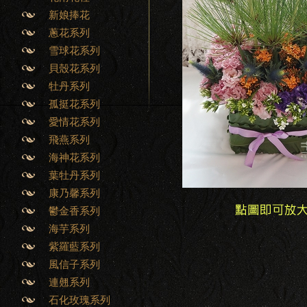
新娘捧花
蔥花系列
雪球花系列
貝殼花系列
牡丹系列
孤挺花系列
愛情花系列
飛燕系列
海神花系列
葉牡丹系列
康乃馨系列
鬱金香系列
海芋系列
紫羅藍系列
風信子系列
連翹系列
石化玫瑰系列