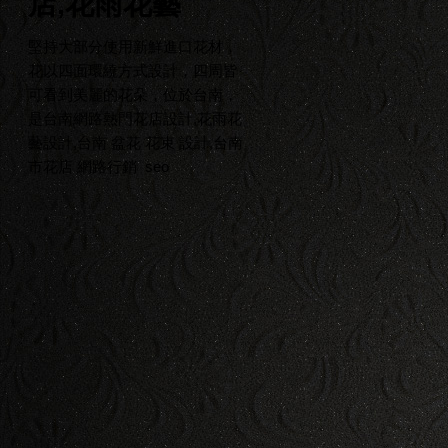
店,花雨花藝
堅持大部分使用新鮮進口花材，
花以四面環繞方式設計，四周皆
可看到美麗的花朵，位於台南，
是台南網路熱門花店設計,花雨花
藝設計,台南 盆花 花束 設計,台南
市花店
網路行銷
seo