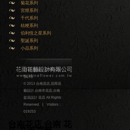
菊花系列
宮燈系列
千代系列
桔梗系列
伯利恆之星系列
聖誕系列
小品系列
訂購專線：0800-28-
5678
© 2013 台南花店,花雨花
藝設計,台南市花店,台南
盆花設計 花店 All Rights
Reserved. | Visitors：
019253
台南花店,台南 花