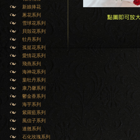
新娘捧花
蔥花系列
雪球花系列
貝殼花系列
牡丹系列
孤挺花系列
愛情花系列
飛燕系列
海神花系列
葉牡丹系列
康乃馨系列
鬱金香系列
海芋系列
紫羅藍系列
風信子系列
連翹系列
石化玫瑰系列