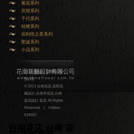
菊花系列
宮燈系列
千代系列
桔梗系列
伯利恆之星系列
聖誕系列
小品系列
訂購專線：0800-28-
5678
© 2013 台南花店,花雨花
藝設計,台南市花店,台南
盆花設計 花店 All Rights
Reserved. | Visitors：
019037
台南花店,台南 花