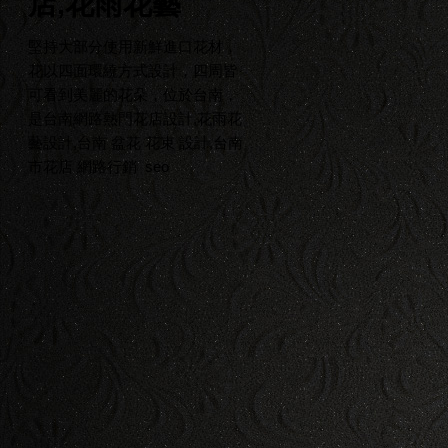
店,花雨花藝
堅持大部分使用新鮮進口花材，
花以四面環繞方式設計，四周皆
可看到美麗的花朵，位於台南，
是台南網路熱門花店設計,花雨花
藝設計,台南 盆花 花束 設計,台南
市花店
網路行銷
seo