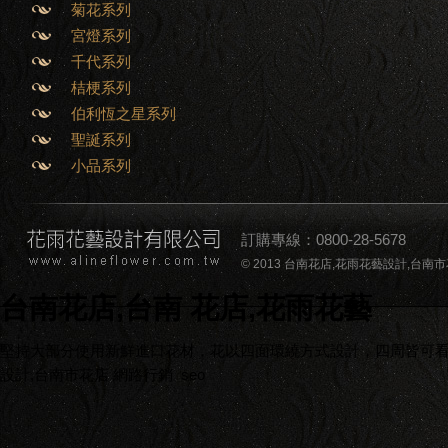
菊花系列
宮燈系列
千代系列
桔梗系列
伯利恆之星系列
聖誕系列
小品系列
訂購專線：0800-28-5678
© 2013 台南花店,花雨花藝設計,台南市花店,台南
台南花店,台南 花店,花雨花藝
堅持大部分使用新鮮進口花材，花以四面環繞方式設計，四周皆可看到
設計,台南市花店
網路行銷
seo