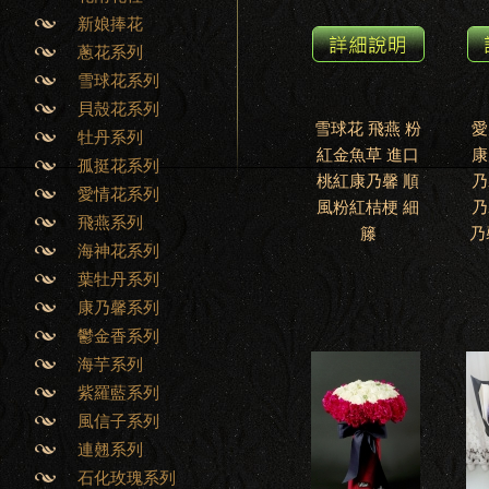
新娘捧花
蔥花系列
雪球花系列
貝殼花系列
雪球花 飛燕 粉
愛
牡丹系列
紅金魚草 進口
康
孤挺花系列
桃紅康乃馨 順
乃
愛情花系列
風粉紅桔梗 細
乃
飛燕系列
籐
乃
海神花系列
葉牡丹系列
康乃馨系列
鬱金香系列
海芋系列
紫羅藍系列
風信子系列
連翹系列
石化玫瑰系列