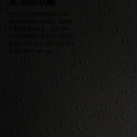
店,花雨花藝
堅持大部分使用新鮮進口花材，
花以四面環繞方式設計，四周皆
可看到美麗的花朵，位於台南，
是台南網路熱門花店設計,花雨花
藝設計,台南 盆花 花束 設計,台南
市花店
網路行銷
seo