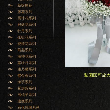
新娘捧花
蔥花系列
雪球花系列
貝殼花系列
牡丹系列
孤挺花系列
愛情花系列
飛燕系列
海神花系列
葉牡丹系列
康乃馨系列
鬱金香系列
海芋系列
紫羅藍系列
風信子系列
連翹系列
石化玫瑰系列