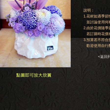
說明：
1.花材如遇季
並討論使用何
2.由於花價隨
若訂購時花價
3.預算若不符
歡迎使用自行
<返回