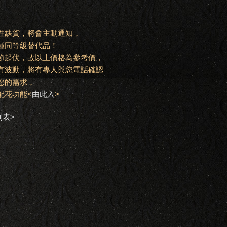
節性缺貨，將會主動通知，
種同等級替代品！
季節起伏，故以上價格為參考價，
有波動，將有專人與您電話確認
合您的需求，
配花功能<
由此入
>
列表>