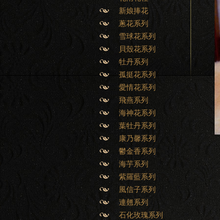
新娘捧花
蔥花系列
雪球花系列
貝殼花系列
牡丹系列
孤挺花系列
愛情花系列
飛燕系列
海神花系列
葉牡丹系列
康乃馨系列
鬱金香系列
海芋系列
紫羅藍系列
風信子系列
連翹系列
石化玫瑰系列