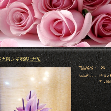
紫火鶴 深紫淺紫牡丹菊
商品編號：
126
商品內容：
熱情火
界，降