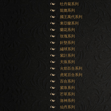
牡丹菊系列
龍膽系列
國王萬代系列
東亞蘭系列
蘭花系列
玫瑰系列
針墊系列
繡球系列
紫計系列
天珠系列
火焰百合系列
虎尾百合系列
百合系列
紫珠系列
芒草系列
洛神系列
仙丹系列