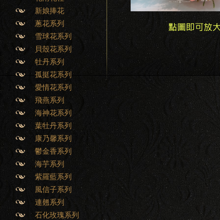
新娘捧花
蔥花系列
雪球花系列
貝殼花系列
牡丹系列
孤挺花系列
愛情花系列
飛燕系列
海神花系列
葉牡丹系列
康乃馨系列
鬱金香系列
海芋系列
紫羅藍系列
風信子系列
連翹系列
石化玫瑰系列