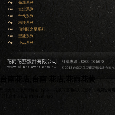
菊花系列
宮燈系列
千代系列
桔梗系列
伯利恆之星系列
聖誕系列
小品系列
訂購專線：0800-28-5678
© 2013 台南花店,花雨花藝設計,台南市花店,台南
台南花店,台南 花店,花雨花藝
堅持大部分使用新鮮進口花材，花以四面環繞方式設計，四周皆可看到
設計,台南市花店
網路行銷
seo