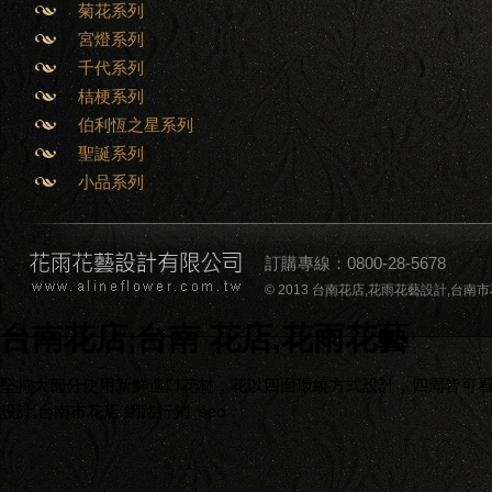
菊花系列
宮燈系列
千代系列
桔梗系列
伯利恆之星系列
聖誕系列
小品系列
訂購專線：0800-28-5678
© 2013 台南花店,花雨花藝設計,台南市花店,台南
台南花店,台南 花店,花雨花藝
堅持大部分使用新鮮進口花材，花以四面環繞方式設計，四周皆可看到
設計,台南市花店
網路行銷
seo