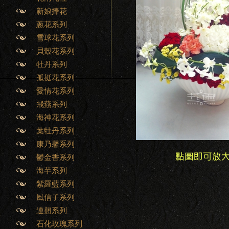
新娘捧花
蔥花系列
雪球花系列
貝殼花系列
牡丹系列
孤挺花系列
愛情花系列
飛燕系列
海神花系列
葉牡丹系列
康乃馨系列
鬱金香系列
海芋系列
紫羅藍系列
風信子系列
連翹系列
石化玫瑰系列