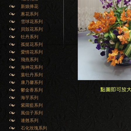
新娘捧花
蔥花系列
雪球花系列
貝殼花系列
牡丹系列
孤挺花系列
愛情花系列
飛燕系列
海神花系列
葉牡丹系列
康乃馨系列
鬱金香系列
海芋系列
紫羅藍系列
風信子系列
連翹系列
石化玫瑰系列