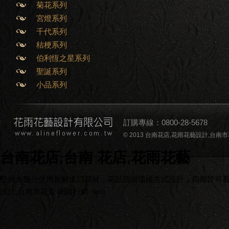
菊花系列
宮燈系列
千代系列
桔梗系列
伯利恆之星系列
聖誕系列
小品系列
訂購專線：0800-28-5678
© 2013 台南花店,花雨花藝設計,台南市花店,台南
台南花店,台南 花店,花雨花藝
堅持大部分使用新鮮進口花材，花以四面環繞方式設計，四周皆可看到
設計,台南市花店
網路行銷
seo