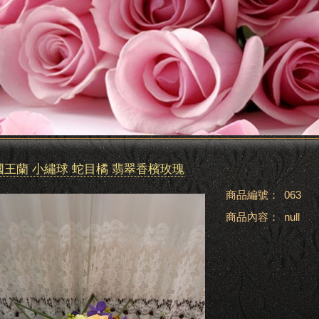
國王蘭 小繡球 蛇目橘 翡翠香檳玫瑰
商品編號：
063
商品內容：
null