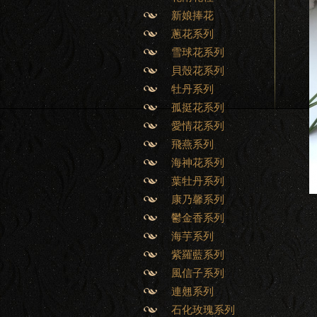
新娘捧花
蔥花系列
雪球花系列
貝殼花系列
牡丹系列
孤挺花系列
愛情花系列
飛燕系列
海神花系列
葉牡丹系列
康乃馨系列
鬱金香系列
海芋系列
紫羅藍系列
風信子系列
連翹系列
石化玫瑰系列