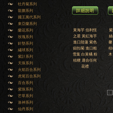
牡丹菊系列
龍膽系列
國王萬代系列
東亞蘭系列
黃海芋 伯利恆
紫
蘭花系列
之星 黃紅海芋
絲
玫瑰系列
進口陸蓮 紫色
馨
針墊系列
鈕扣菊 進口粗
桔
繡球系列
雪葉 白黃橘 粉
木
紫計系列
桔梗 適合任何
天珠系列
花禮
火焰百合系列
虎尾百合系列
百合系列
紫珠系列
1..
芒草系列
洛神系列
仙丹系列