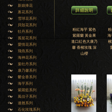
新娘捧花
蔥花系列
雪球花系列
貝殼花系列
粉紅海芋 紫色
粉
牡丹系列
紫羅蘭 黃金果
海
孤挺花系列
進口紅色大康乃
檳
愛情花系列
馨 香檳玫瑰 深
飛燕系列
山櫻
海神花系列
葉牡丹系列
康乃馨系列
鬱金香系列
海芋系列
紫羅藍系列
風信子系列
連翹系列
石化玫瑰系列